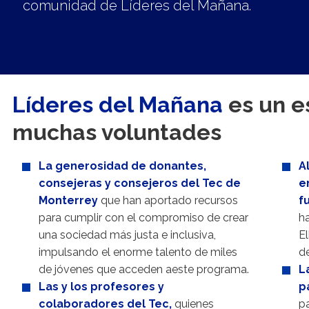
comunidad de Líderes del Mañana.
Líderes del Mañana
es un e
muchas voluntades
La generosidad de donantes,
A
consejeras y consejeros del Tec de
e
Monterrey
que han aportado recursos
f
para cumplir con el compromiso de crear
ha
una sociedad más justa e inclusiva,
El
impulsando el enorme talento de miles
de
de jóvenes que acceden aeste programa.
L
Las y los profesores y
p
colaboradores del Tec,
quienes
p