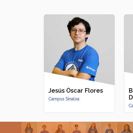
Jesús Óscar Flores
B
D
Campus Sinaloa
C