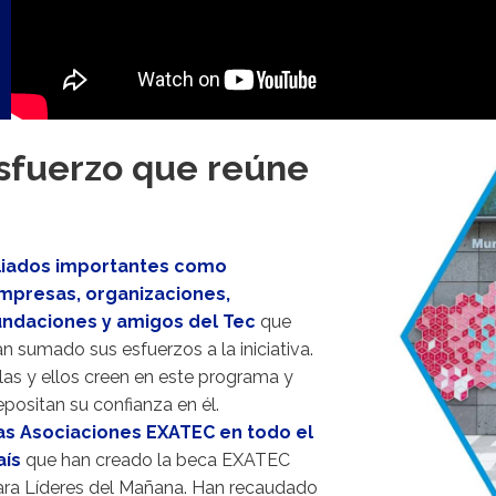
sfuerzo que reúne
liados importantes como
mpresas, organizaciones,
undaciones y amigos del Tec
que
n sumado sus esfuerzos a la iniciativa.
las y ellos creen en este programa y
positan su confianza en él.
as Asociaciones EXATEC en todo el
aís
que han creado la beca EXATEC
ara Líderes del Mañana. Han recaudado